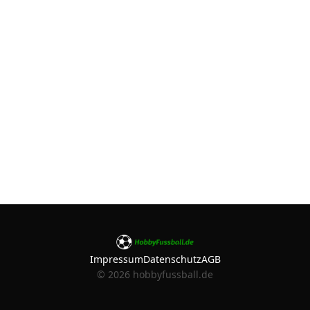
Impressum
Datenschutz
AGB
©
2026
hobbyfussball.de