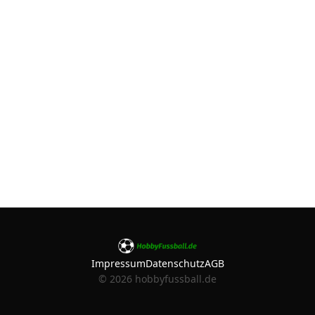
Impressum
Datenschutz
AGB
©
2026
hobbyfussball.de