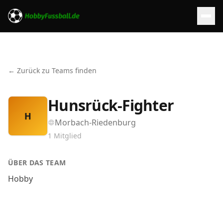
← Zurück zu Teams finden
Hunsrück-Fighter
H
Morbach-Riedenburg
1
Mitglied
ÜBER DAS TEAM
Hobby