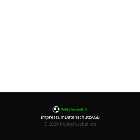
Impressum
Datenschutz
AGB
©
2026
hobbyfussball.de