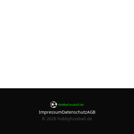
Impressum
Datenschutz
AGB
©
2026
hobbyfussball.de