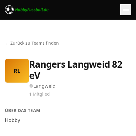
← Zurück zu Teams finden
Rangers Langweid 82
RL
eV
Langweid
1
Mitglied
ÜBER DAS TEAM
Hobby