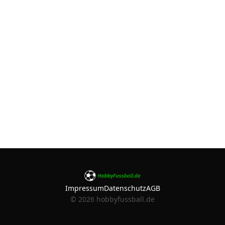
Impressum
Datenschutz
AGB
©
2026
hobbyfussball.de