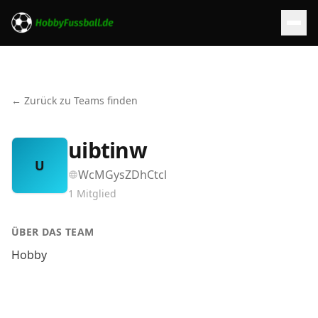
← Zurück zu Teams finden
uibtinw
U
WcMGysZDhCtcl
1
Mitglied
ÜBER DAS TEAM
Hobby