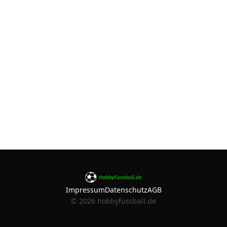
Impressum
Datenschutz
AGB
©
2026
hobbyfussball.de