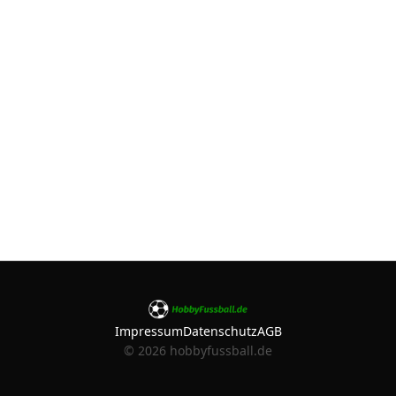
Impressum
Datenschutz
AGB
©
2026
hobbyfussball.de