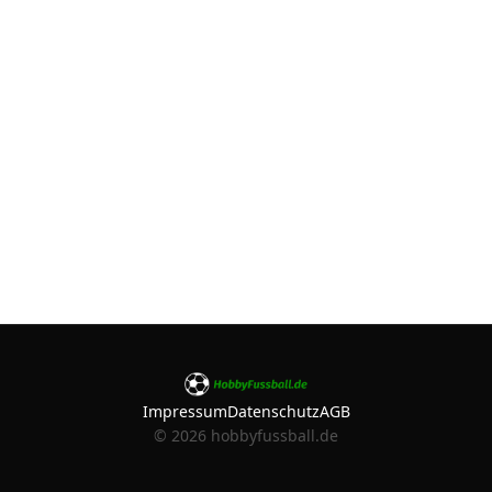
Impressum
Datenschutz
AGB
©
2026
hobbyfussball.de