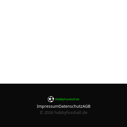
Impressum
Datenschutz
AGB
©
2026
hobbyfussball.de