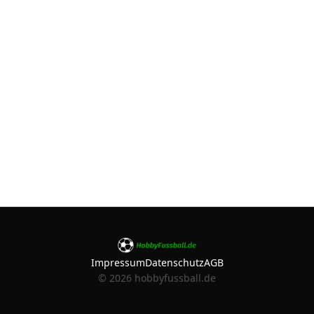
Impressum
Datenschutz
AGB
©
2026
hobbyfussball.de