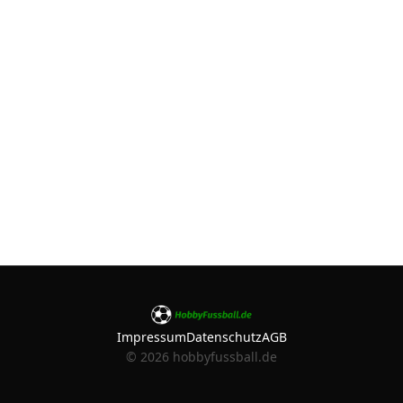
Impressum
Datenschutz
AGB
©
2026
hobbyfussball.de