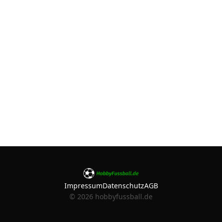
Impressum
Datenschutz
AGB
©
2026
hobbyfussball.de