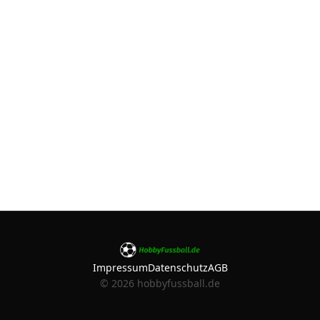
Impressum
Datenschutz
AGB
©
2026
hobbyfussball.de