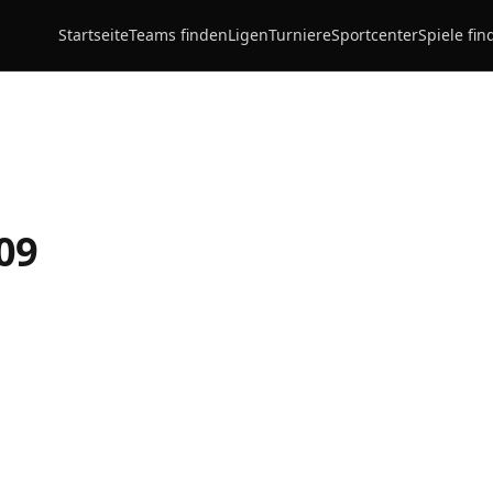
Startseite
Teams finden
Ligen
Turniere
Sportcenter
Spiele fin
09