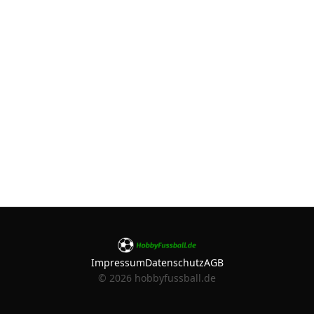
Impressum
Datenschutz
AGB
©
2026
hobbyfussball.de